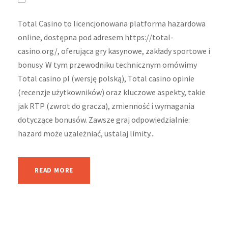
Total Casino to licencjonowana platforma hazardowa
online, dostępna pod adresem https://total-
casino.org/, oferująca gry kasynowe, zakłady sportowe i
bonusy. W tym przewodniku technicznym omówimy
Total casino pl (wersję polską), Total casino opinie
(recenzje użytkowników) oraz kluczowe aspekty, takie
jak RTP (zwrot do gracza), zmienność i wymagania
dotyczące bonusów. Zawsze graj odpowiedzialnie:
hazard może uzależniać, ustalaj limity...
READ MORE