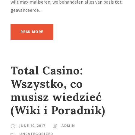
wilt maximaliseren, we behandelen alles van basis tot
geavanceerde...
READ MORE
Total Casino:
Wszystko, co
musisz wiedzieć
(Wiki i Poradnik)
JUNE 10, 2017
ADMIN
UNCATEGORIZED