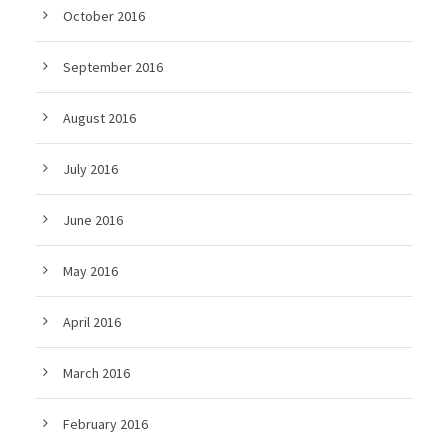
October 2016
September 2016
August 2016
July 2016
June 2016
May 2016
April 2016
March 2016
February 2016