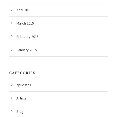
April 2015
March 2015
February 2015
January 2015
CATEGORIES
apuestas
Article
Blog