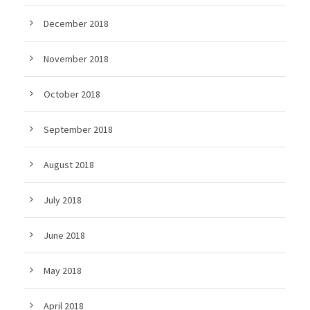
December 2018
November 2018
October 2018
September 2018
August 2018
July 2018
June 2018
May 2018
April 2018