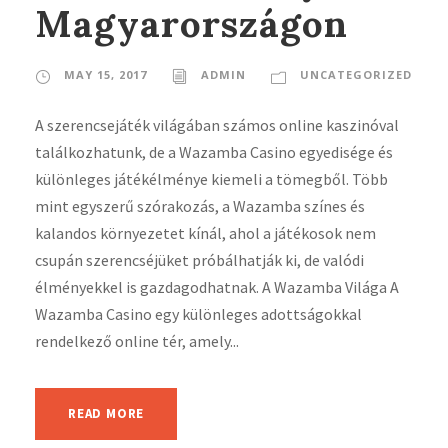
Magyarországon
MAY 15, 2017
ADMIN
UNCATEGORIZED
A szerencsejáték világában számos online kaszinóval
találkozhatunk, de a Wazamba Casino egyedisége és
különleges játékélménye kiemeli a tömegből. Több
mint egyszerű szórakozás, a Wazamba színes és
kalandos környezetet kínál, ahol a játékosok nem
csupán szerencséjüket próbálhatják ki, de valódi
élményekkel is gazdagodhatnak. A Wazamba Világa A
Wazamba Casino egy különleges adottságokkal
rendelkező online tér, amely...
READ MORE