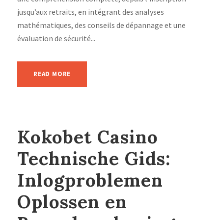
jusqu’aux retraits, en intégrant des analyses
mathématiques, des conseils de dépannage et une
évaluation de sécurité...
READ MORE
Kokobet Casino
Technische Gids:
Inlogproblemen
Oplossen en