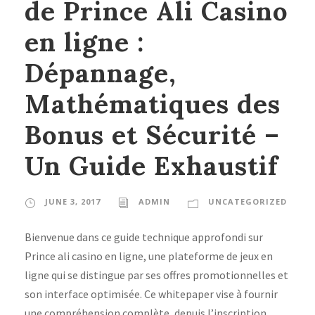
de Prince Ali Casino
en ligne :
Dépannage,
Mathématiques des
Bonus et Sécurité –
Un Guide Exhaustif
JUNE 3, 2017
ADMIN
UNCATEGORIZED
Bienvenue dans ce guide technique approfondi sur
Prince ali casino en ligne, une plateforme de jeux en
ligne qui se distingue par ses offres promotionnelles et
son interface optimisée. Ce whitepaper vise à fournir
une compréhension complète, depuis l’inscription