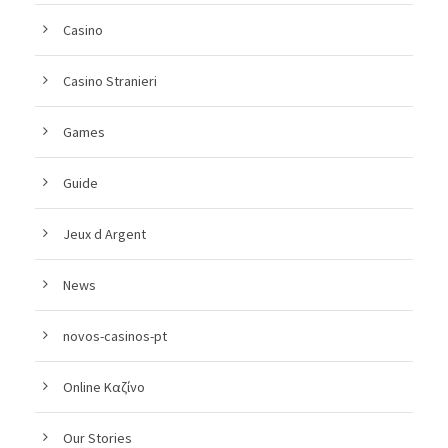
Casino
Casino Stranieri
Games
Guide
Jeux d Argent
News
novos-casinos-pt
Online Καζίνο
Our Stories