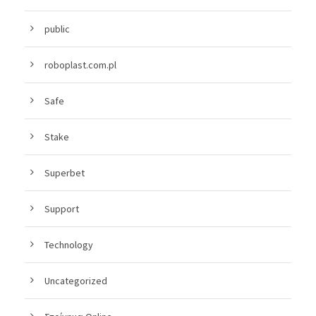
public
roboplast.com.pl
Safe
Stake
Superbet
Support
Technology
Uncategorized