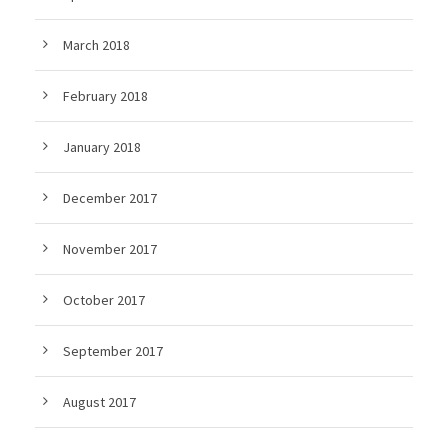
March 2018
February 2018
January 2018
December 2017
November 2017
October 2017
September 2017
August 2017