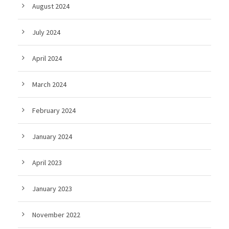
August 2024
July 2024
April 2024
March 2024
February 2024
January 2024
April 2023
January 2023
November 2022