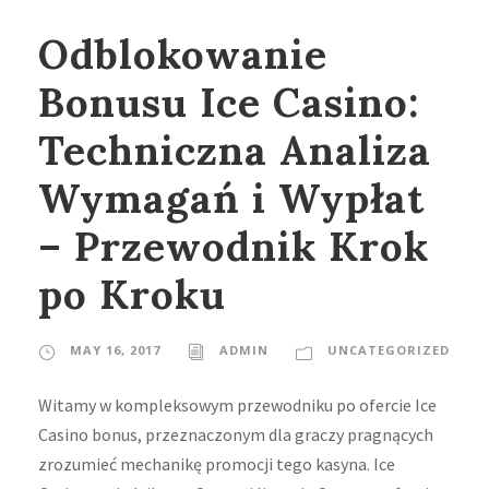
Odblokowanie
Bonusu Ice Casino:
Techniczna Analiza
Wymagań i Wypłat
– Przewodnik Krok
po Kroku
MAY 16, 2017
ADMIN
UNCATEGORIZED
Witamy w kompleksowym przewodniku po ofercie Ice
Casino bonus, przeznaczonym dla graczy pragnących
zrozumieć mechanikę promocji tego kasyna. Ice