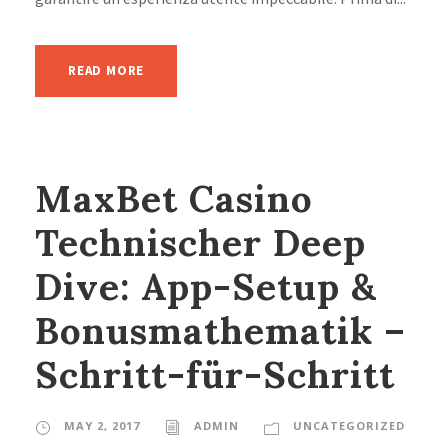
READ MORE
MaxBet Casino
Technischer Deep
Dive: App-Setup &
Bonusmathematik –
Schritt-für-Schritt
MAY 2, 2017
ADMIN
UNCATEGORIZED