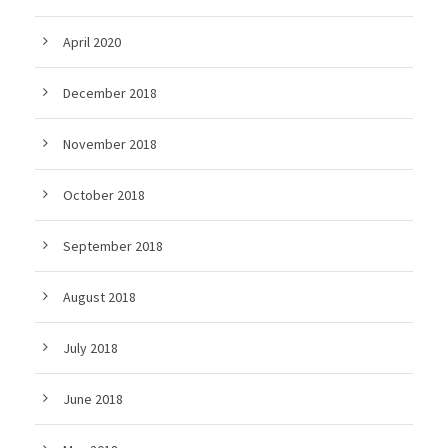
April 2020
December 2018
November 2018
October 2018
September 2018
August 2018
July 2018
June 2018