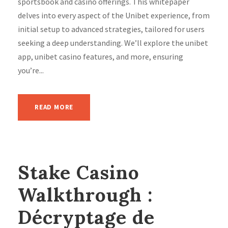
sportsbook and casino offerings. This whitepaper
delves into every aspect of the Unibet experience, from
initial setup to advanced strategies, tailored for users
seeking a deep understanding. We’ll explore the unibet
app, unibet casino features, and more, ensuring
you’re...
READ MORE
Stake Casino
Walkthrough :
Décryptage de