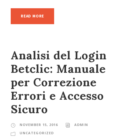
READ MORE
Analisi del Login
Betclic: Manuale
per Correzione
Errori e Accesso
Sicuro
NOVEMBER 15, 2016
ADMIN
UNCATEGORIZED