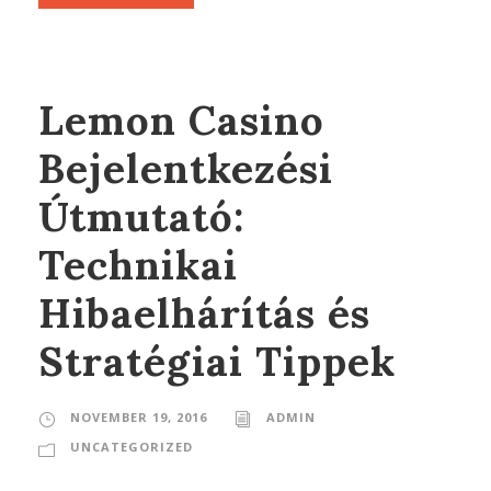
Lemon Casino
Bejelentkezési
Útmutató:
Technikai
Hibaelhárítás és
Stratégiai Tippek
NOVEMBER 19, 2016
ADMIN
UNCATEGORIZED