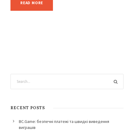
READ MORE
RECENT POSTS
BC.Game: безпечні платежі та швидкі виведення
виграшів