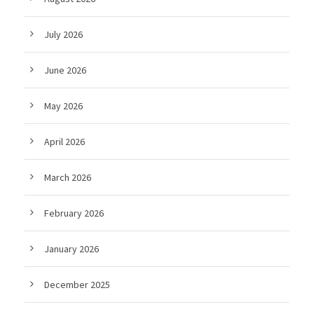
July 2026
June 2026
May 2026
April 2026
March 2026
February 2026
January 2026
December 2025