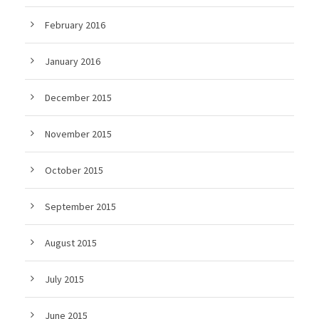
February 2016
January 2016
December 2015
November 2015
October 2015
September 2015
August 2015
July 2015
June 2015