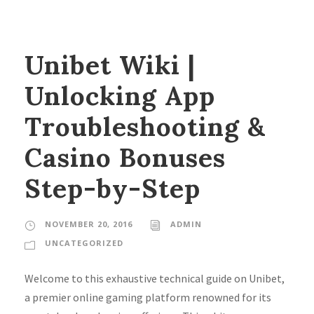
Unibet Wiki |
Unlocking App
Troubleshooting &
Casino Bonuses
Step-by-Step
NOVEMBER 20, 2016
ADMIN
UNCATEGORIZED
Welcome to this exhaustive technical guide on Unibet,
a premier online gaming platform renowned for its