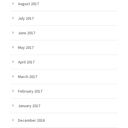
August 2017
July 2017
June 2017
May 2017
April 2017
March 2017
February 2017
January 2017
December 2016