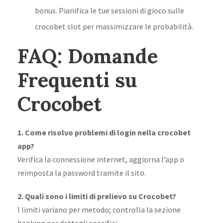
bonus. Pianifica le tue sessioni di gioco sulle
crocobet slot per massimizzare le probabilità.
FAQ: Domande
Frequenti su
Crocobet
1. Come risolvo problemi di login nella crocobet
app?
Verifica la connessione internet, aggiorna l’app o
reimposta la password tramite il sito.
2. Quali sono i limiti di prelievo su Crocobet?
I limiti variano per metodo; controlla la sezione