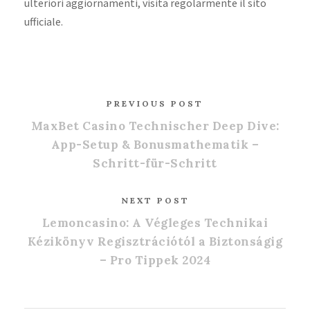
ulteriori aggiornamenti, visita regolarmente il sito
ufficiale.
PREVIOUS POST
MaxBet Casino Technischer Deep Dive:
App-Setup & Bonusmathematik –
Schritt-für-Schritt
NEXT POST
Lemoncasino: A Végleges Technikai
Kézikönyv Regisztrációtól a Biztonságig
– Pro Tippek 2024