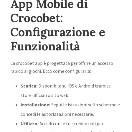
App Mobile di
Crocobet:
Configurazione e
Funzionalità
La crocobet app è progettata per offrire un accesso
rapido ai giochi. Ecco come configurarla:
Scarica:
Disponibile su iOS e Android tramite
store ufficiali o sito web.
Installazione:
Segui le istruzioni sullo schermo e
concedi le autorizzazioni necessarie.
Utilizzo:
Accedi con le tue credenziali per