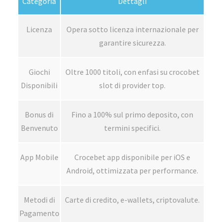
Categoria
Dettagli
Licenza
Opera sotto licenza internazionale per
garantire sicurezza.
Giochi
Oltre 1000 titoli, con enfasi su crocobet
Disponibili
slot di provider top.
Bonus di
Fino a 100% sul primo deposito, con
Benvenuto
termini specifici.
App Mobile
Crocebet app disponibile per iOS e
Android, ottimizzata per performance.
Metodi di
Carte di credito, e-wallets, criptovalute.
Pagamento