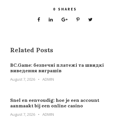
0
SHARES
Related Posts
BC.Game: безпечні платежі та швидкі
виведення виграшів
August 7, 2026
•
ADMIN
Snel en eenvoudig: hoe je een account
aanmaakt bij een online casino
August 7, 2026
•
ADMIN