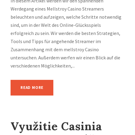
In diesem Artikel werden wir den spannenden
Werdegang eines Mellstroy Casino Streamers
beleuchten und aufzeigen, welche Schritte notwendig
sind, um in der Welt des Online-Glücksspiels
erfolgreich zu sein. Wir werden die besten Strategien,
Tools und Tipps für angehende Streamer im
Zusammenhang mit dem mellstroy Casino
untersuchen. Außerdem werfen wir einen Blick auf die
verschiedenen Möglichkeiten,...
READ MORE
Využitie Casinia