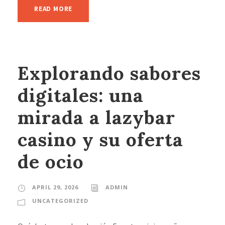
READ MORE
Explorando sabores
digitales: una
mirada a lazybar
casino y su oferta
de ocio
APRIL 29, 2026
ADMIN
UNCATEGORIZED