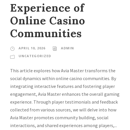
Experience of
Online Casino
Communities
APRIL 10, 2026
ADMIN
UNCATEGORIZED
This article explores how Avia Master transforms the
social dynamics within online casino communities. By
integrating interactive features and fostering player
engagement, Avia Master enhances the overall gaming
experience. Through player testimonials and feedback
collected from various sources, we will delve into how
Avia Master promotes community building, social
interactions, and shared experiences among players,...