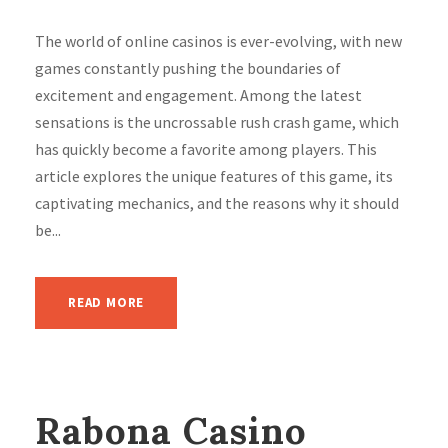
The world of online casinos is ever-evolving, with new
games constantly pushing the boundaries of
excitement and engagement. Among the latest
sensations is the uncrossable rush crash game, which
has quickly become a favorite among players. This
article explores the unique features of this game, its
captivating mechanics, and the reasons why it should
be...
READ MORE
Rabona Casino