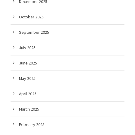
December 2025
October 2025
September 2025
July 2025
June 2025
May 2025
April 2025
March 2025
February 2025