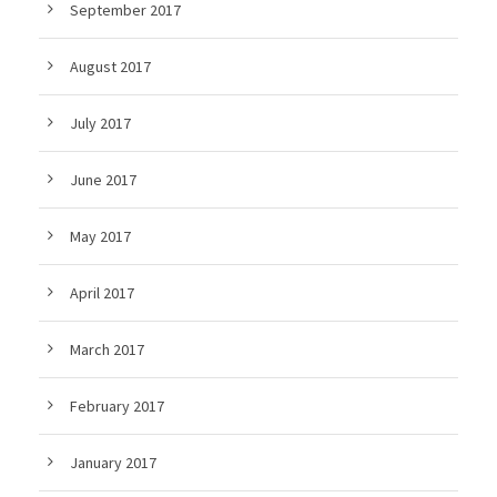
September 2017
August 2017
July 2017
June 2017
May 2017
April 2017
March 2017
February 2017
January 2017