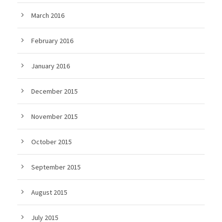
March 2016
February 2016
January 2016
December 2015
November 2015
October 2015
September 2015
August 2015
July 2015