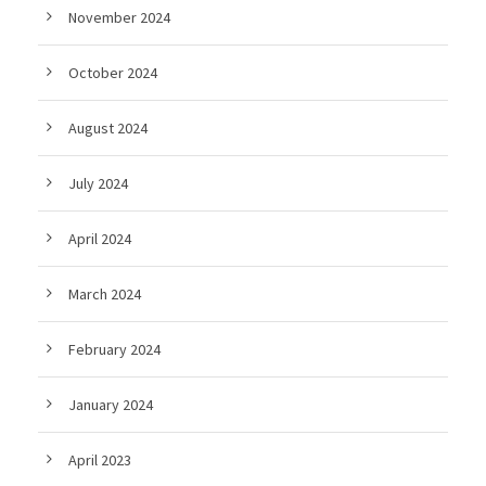
November 2024
October 2024
August 2024
July 2024
April 2024
March 2024
February 2024
January 2024
April 2023