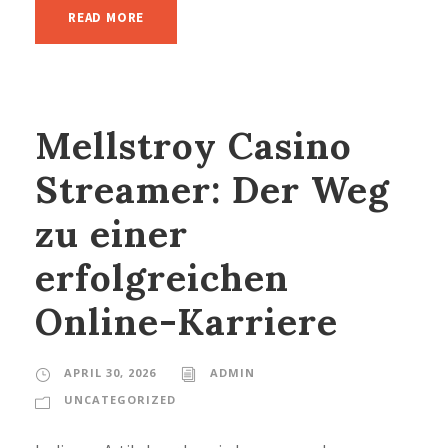
READ MORE
Mellstroy Casino
Streamer: Der Weg
zu einer
erfolgreichen
Online-Karriere
APRIL 30, 2026
ADMIN
UNCATEGORIZED