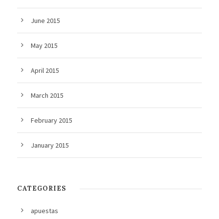
June 2015
May 2015
April 2015
March 2015
February 2015
January 2015
CATEGORIES
apuestas