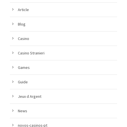
Article
Blog
Casino
Casino Stranieri
Games
Guide
Jeux d Argent
News
novos-casinos-pt