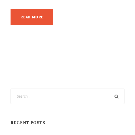
READ MORE
RECENT POSTS