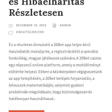
és Hibaelhárítás
Részletesen
DECEMBER 15, 2018
ADMIN
UNCATEGORIZED
Ez a részletes útmutató a 20Bet app teljes körű
használatát mutatja be, a regisztrációtól a speciális
funkciókig, magyar játékosok számára. A 20Bet casino
egy népszerű online platform, amely a mobilélményt
előtérbe helyezi. Ebben a kézikönyvben végigvezetünk
az app telepítésén, a 20Bet belépés folyamatán, a
bónuszok matematikáján, valamint gyakori
problémák megoldásain, hogy biztonságosan és
hatékonyan használhassd...