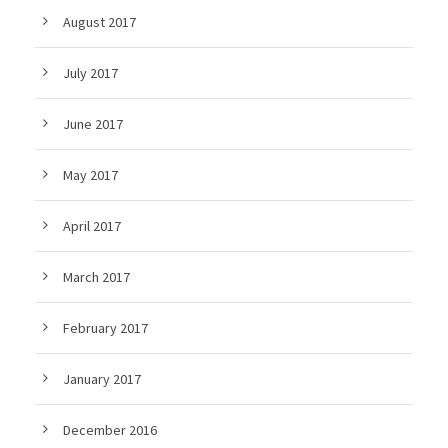
August 2017
July 2017
June 2017
May 2017
April 2017
March 2017
February 2017
January 2017
December 2016