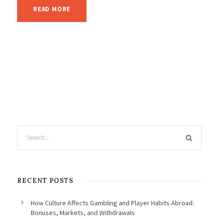
READ MORE
RECENT POSTS
How Culture Affects Gambling and Player Habits Abroad:
Bonuses, Markets, and Withdrawals