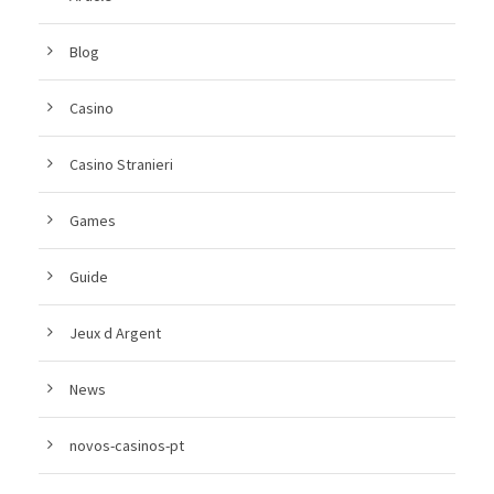
Blog
Casino
Casino Stranieri
Games
Guide
Jeux d Argent
News
novos-casinos-pt