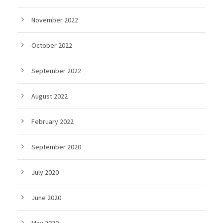
November 2022
October 2022
September 2022
August 2022
February 2022
September 2020
July 2020
June 2020