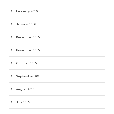
February 2016
January 2016
December 2015
November 2015
October 2015
September 2015
August 2015
July 2015