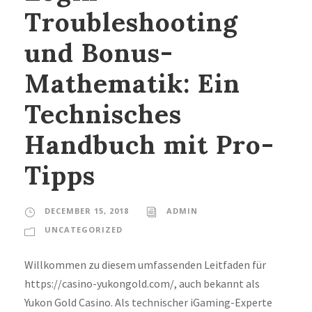
Troubleshooting
und Bonus-
Mathematik: Ein
Technisches
Handbuch mit Pro-
Tipps
DECEMBER 15, 2018
ADMIN
UNCATEGORIZED
Willkommen zu diesem umfassenden Leitfaden für
https://casino-yukongold.com/, auch bekannt als
Yukon Gold Casino. Als technischer iGaming-Experte