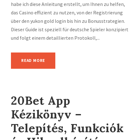
habe ich diese Anleitung erstellt, um Ihnen zu helfen,
das Casino effizient zu nutzen, von der Registrierung
über den yukon gold login bis hin zu Bonusstrategien.
Dieser Guide ist speziell für deutsche Spieler konzipiert
und folgt einem detaillierten Protokoll,...
READ MORE
20Bet App
Kézikönyv –
Telepítés, Funkciók