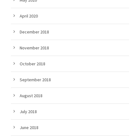
May 2020
April 2020
December 2018
November 2018
October 2018
September 2018
August 2018
July 2018
June 2018