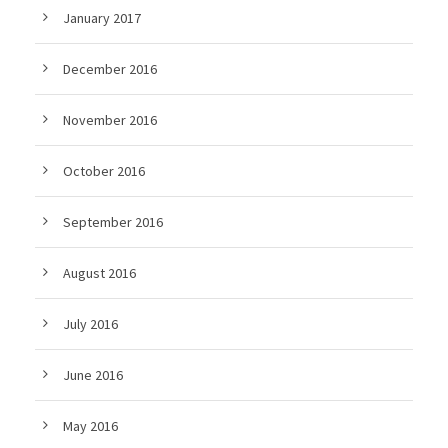
January 2017
December 2016
November 2016
October 2016
September 2016
August 2016
July 2016
June 2016
May 2016