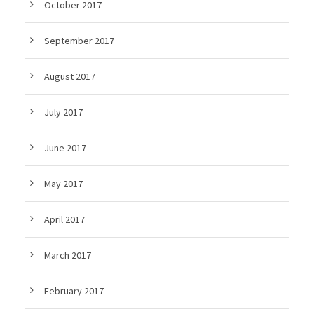
October 2017
September 2017
August 2017
July 2017
June 2017
May 2017
April 2017
March 2017
February 2017