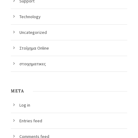
Support
Technology
Uncategorized
Στοίχημα Online
στοιχηματικες
META
Log in
Entries feed
Comments feed