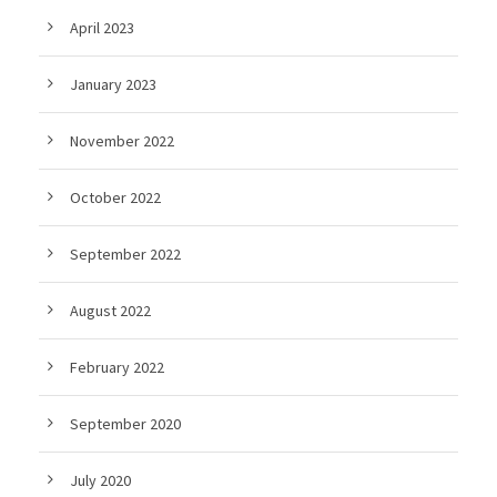
April 2023
January 2023
November 2022
October 2022
September 2022
August 2022
February 2022
September 2020
July 2020