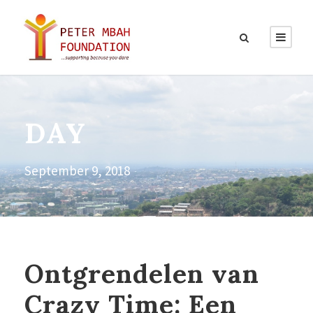
DAY
September 9, 2018
Ontgrendelen van
Crazy Time: Een