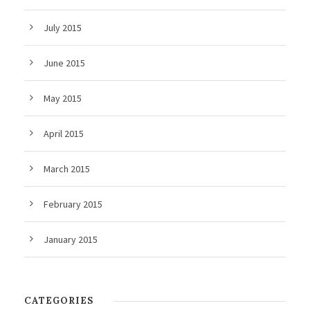
July 2015
June 2015
May 2015
April 2015
March 2015
February 2015
January 2015
CATEGORIES