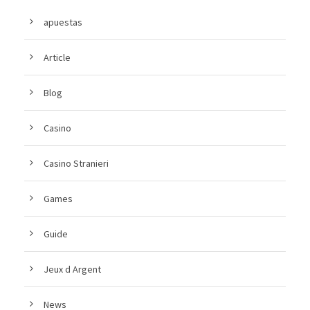
apuestas
Article
Blog
Casino
Casino Stranieri
Games
Guide
Jeux d Argent
News