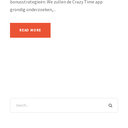
bonusstrategieën. We zullen de Crazy Time app
grondig onderzoeken,...
READ MORE