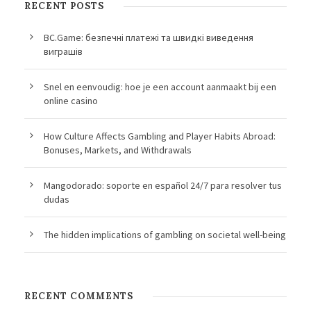
RECENT POSTS
BC.Game: безпечні платежі та швидкі виведення
виграшів
Snel en eenvoudig: hoe je een account aanmaakt bij een
online casino
How Culture Affects Gambling and Player Habits Abroad:
Bonuses, Markets, and Withdrawals
Mangodorado: soporte en español 24/7 para resolver tus
dudas
The hidden implications of gambling on societal well-being
RECENT COMMENTS