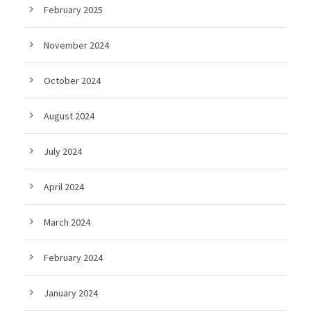
February 2025
November 2024
October 2024
August 2024
July 2024
April 2024
March 2024
February 2024
January 2024