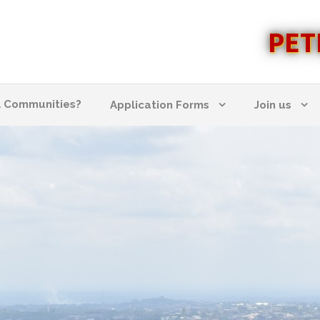
PET
l Communities?
Application Forms
Join us