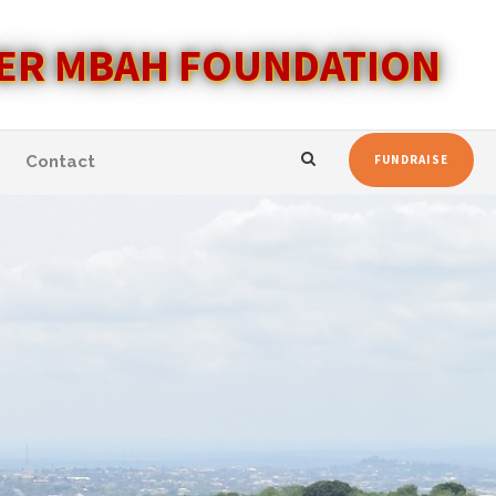
ER MBAH FOUNDATION
Contact
FUNDRAISE