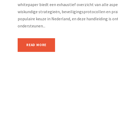
whitepaper biedt een exhaustief overzicht van alle aspe
wiskundige strategieën, beveiligingsprotocollen en pr
populaire keuze in Nederland, en deze handleiding is o
ondersteunen...
READ MORE