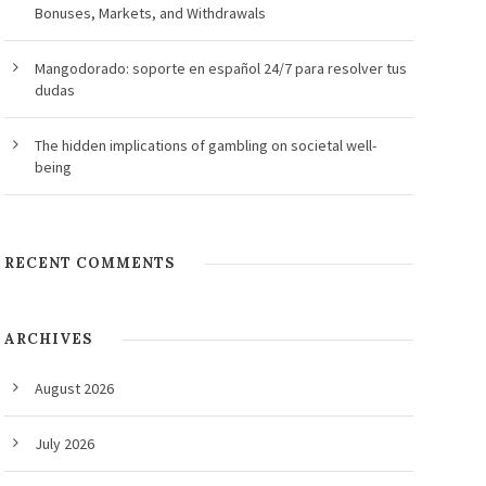
Bonuses, Markets, and Withdrawals
Mangodorado: soporte en español 24/7 para resolver tus
dudas
The hidden implications of gambling on societal well-
being
RECENT COMMENTS
ARCHIVES
August 2026
July 2026