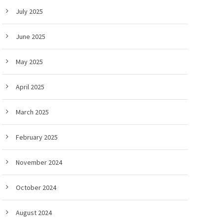
July 2025
June 2025
May 2025
April 2025
March 2025
February 2025
November 2024
October 2024
August 2024