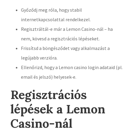
Győződj meg róla, hogy stabil
internetkapcsolattal rendelkezel.
Regisztráltál-e már a Lemon Casino-nál – ha
nem, kövesd a regisztrációs lépéseket.
Frissítsd a böngésződet vagy alkalmazást a
legújabb verzióra.
Ellenőrizd, hogy a Lemon casino login adataid (pl.
email és jelszó) helyesek-e.
Regisztrációs
lépések a Lemon
Casino-nál