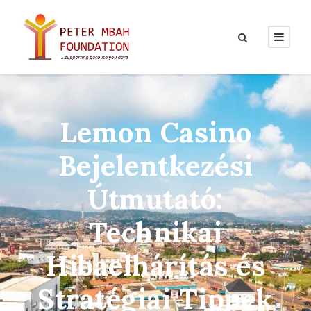
Lemon Casino
Bejelentkezési
Útmutató:
Technikai
Hibaelhárítás és
Stratégiai Tippek