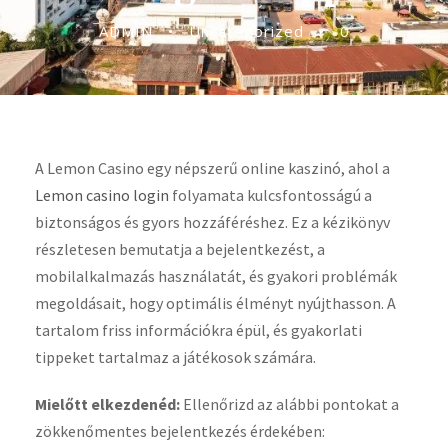
ADMIN
•
Uncategorized
•
0
A Lemon Casino egy népszerű online kaszinó, ahol a
Lemon casino login
folyamata kulcsfontosságú a
biztonságos és gyors hozzáféréshez. Ez a kézikönyv
részletesen bemutatja a bejelentkezést, a
mobilalkalmazás használatát, és gyakori problémák
megoldásait, hogy optimális élményt nyújthasson. A
tartalom friss információkra épül, és gyakorlati
tippeket tartalmaz a játékosok számára.
Mielőtt elkezdenéd:
Ellenőrizd az alábbi pontokat a
zökkenőmentes bejelentkezés érdekében: