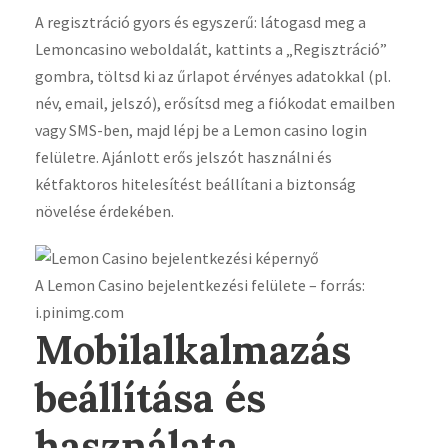
A regisztráció gyors és egyszerű: látogasd meg a
Lemoncasino weboldalát, kattints a „Regisztráció”
gombra, töltsd ki az űrlapot érvényes adatokkal (pl.
név, email, jelszó), erősítsd meg a fiókodat emailben
vagy SMS-ben, majd lépj be a Lemon casino login
felületre. Ajánlott erős jelszót használni és
kétfaktoros hitelesítést beállítani a biztonság
növelése érdekében.
A Lemon Casino bejelentkezési felülete – forrás:
i.pinimg.com
Mobilalkalmazás
beállítása és
használata