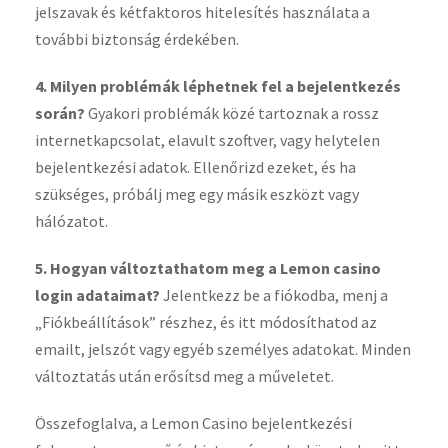
jelszavak és kétfaktoros hitelesítés használata a
további biztonság érdekében.
4. Milyen problémák léphetnek fel a bejelentkezés
során?
Gyakori problémák közé tartoznak a rossz
internetkapcsolat, elavult szoftver, vagy helytelen
bejelentkezési adatok. Ellenőrizd ezeket, és ha
szükséges, próbálj meg egy másik eszközt vagy
hálózatot.
5. Hogyan változtathatom meg a Lemon casino
login adataimat?
Jelentkezz be a fiókodba, menj a
„Fiókbeállítások” részhez, és itt módosíthatod az
emailt, jelszót vagy egyéb személyes adatokat. Minden
változtatás után erősítsd meg a műveletet.
Összefoglalva, a Lemon Casino bejelentkezési