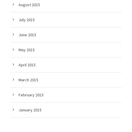
August 2015
July 2015
June 2015
May 2015
April 2015
March 2015
February 2015
January 2015