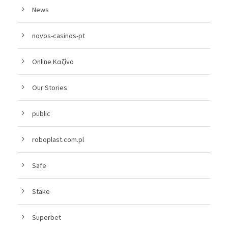
News
novos-casinos-pt
Online Καζίνο
Our Stories
public
roboplast.com.pl
Safe
Stake
Superbet