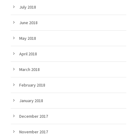
July 2018
June 2018
May 2018
April 2018
March 2018
February 2018
January 2018
December 2017
November 2017