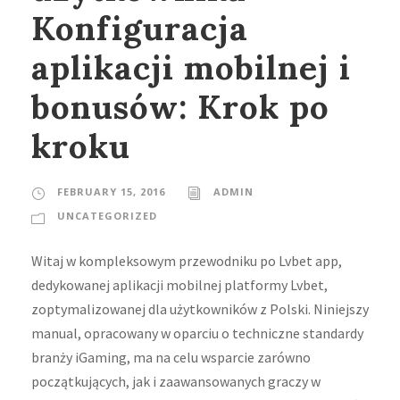
Konfiguracja
aplikacji mobilnej i
bonusów: Krok po
kroku
FEBRUARY 15, 2016
ADMIN
UNCATEGORIZED
Witaj w kompleksowym przewodniku po Lvbet app,
dedykowanej aplikacji mobilnej platformy Lvbet,
zoptymalizowanej dla użytkowników z Polski. Niniejszy
manual, opracowany w oparciu o techniczne standardy
branży iGaming, ma na celu wsparcie zarówno
początkujących, jak i zaawansowanych graczy w