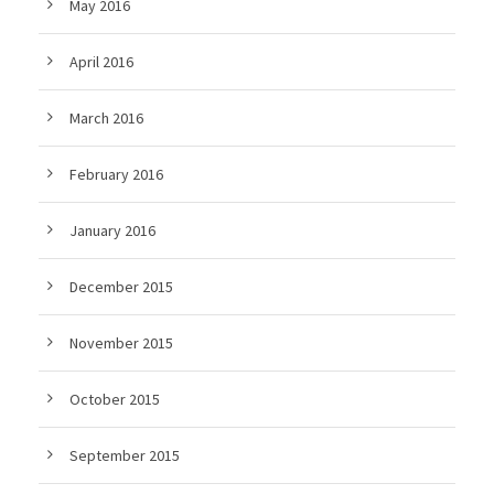
May 2016
April 2016
March 2016
February 2016
January 2016
December 2015
November 2015
October 2015
September 2015