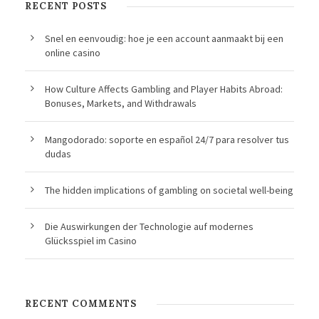
RECENT POSTS
Snel en eenvoudig: hoe je een account aanmaakt bij een
online casino
How Culture Affects Gambling and Player Habits Abroad:
Bonuses, Markets, and Withdrawals
Mangodorado: soporte en español 24/7 para resolver tus
dudas
The hidden implications of gambling on societal well-being
Die Auswirkungen der Technologie auf modernes
Glücksspiel im Casino
RECENT COMMENTS