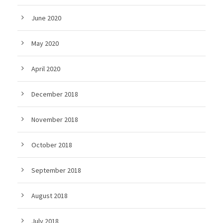
June 2020
May 2020
April 2020
December 2018
November 2018
October 2018
September 2018
August 2018
July 2018