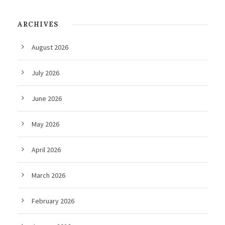
ARCHIVES
August 2026
July 2026
June 2026
May 2026
April 2026
March 2026
February 2026