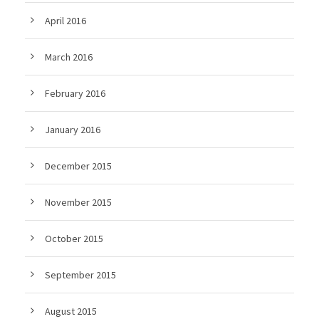
April 2016
March 2016
February 2016
January 2016
December 2015
November 2015
October 2015
September 2015
August 2015