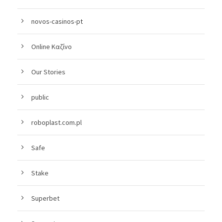
novos-casinos-pt
Online Καζίνο
Our Stories
public
roboplast.com.pl
Safe
Stake
Superbet