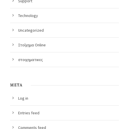
Support
Technology
Uncategorized
Στοίχημα Online
στοιχηματικες
META
Log in
Entries feed
Comments feed