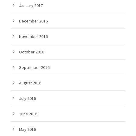
January 2017
December 2016
November 2016
October 2016
September 2016
August 2016
July 2016
June 2016
May 2016