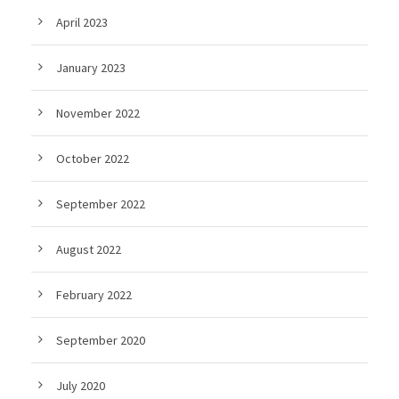
April 2023
January 2023
November 2022
October 2022
September 2022
August 2022
February 2022
September 2020
July 2020