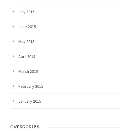
July 2015
June 2015
May 2015
April 2015
March 2015
February 2015
January 2015
CATEGORIES