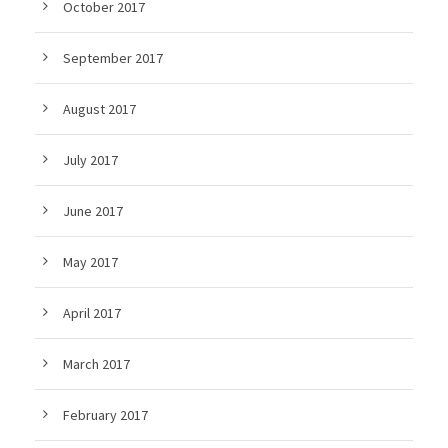
October 2017
September 2017
August 2017
July 2017
June 2017
May 2017
April 2017
March 2017
February 2017