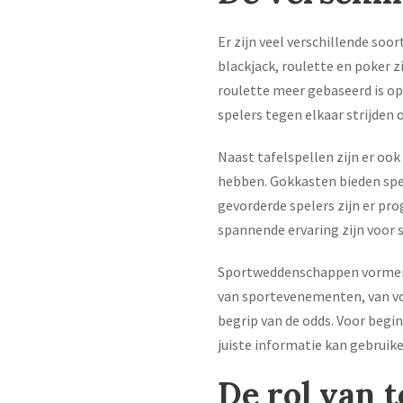
Er zijn veel verschillende soo
blackjack, roulette en poker zi
roulette meer gebaseerd is op
spelers tegen elkaar strijden
Naast tafelspellen zijn er oo
hebben. Gokkasten bieden spel
gevorderde spelers zijn er pro
spannende ervaring zijn voor s
Sportweddenschappen vormen o
van sportevenementen, van voe
begrip van de odds. Voor begi
juiste informatie kan gebruik
De rol van 