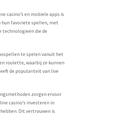
ne casino’s en mobiele apps is
 hun favoriete spellen, met
ve technologieën die de
ospellen te spelen vanuit het
en roulette, waarbij ze kunnen
ft de populariteit van live
talingsmethoden zorgen ervoor
ine casino’s investeren in
 hebben. Dit vertrouwen is