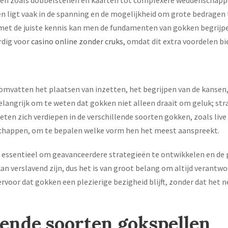
 ligt vaak in de spanning en de mogelijkheid om grote bedragen 
 met de juiste kennis kan men de fundamenten van gokken begrij
rdig voor
casino online zonder cruks
, omdat dit extra voordelen bi
omvatten het plaatsen van inzetten, het begrijpen van de kansen, 
belangrijk om te weten dat gokken niet alleen draait om geluk; st
eten zich verdiepen in de verschillende soorten gokken, zoals live
chappen, om te bepalen welke vorm hen het meest aanspreekt.
t essentieel om geavanceerdere strategieën te ontwikkelen en de
n verslavend zijn, dus het is van groot belang om altijd verantwoo
rvoor dat gokken een plezierige bezigheid blijft, zonder dat het 
lende soorten gokspellen