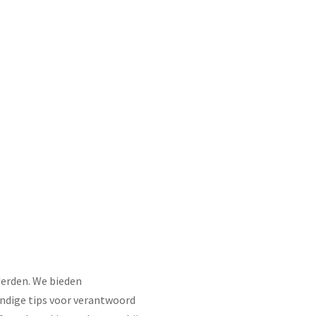
derden. We bieden
andige tips voor verantwoord