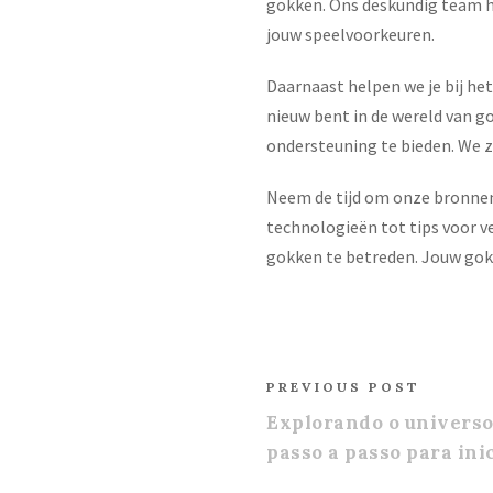
gokken. Ons deskundig team ho
jouw speelvoorkeuren.
Daarnaast helpen we je bij het
nieuw bent in de wereld van g
ondersteuning te bieden. We zi
Neem de tijd om onze bronnen 
technologieën tot tips voor v
gokken te betreden. Jouw goke
PREVIOUS POST
Explorando o universo
passo a passo para ini