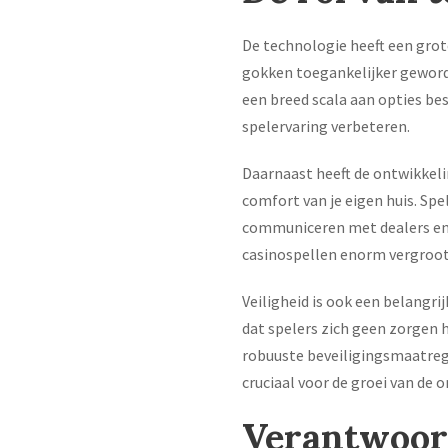
De technologie heeft een grot
gokken toegankelijker geworde
een breed scala aan opties bes
spelervaring verbeteren.
Daarnaast heeft de ontwikkeli
comfort van je eigen huis. Sp
communiceren met dealers en a
casinospellen enorm vergroot
Veiligheid is ook een belangr
dat spelers zich geen zorgen 
robuuste beveiligingsmaatrege
cruciaal voor de groei van de o
Verantwoor