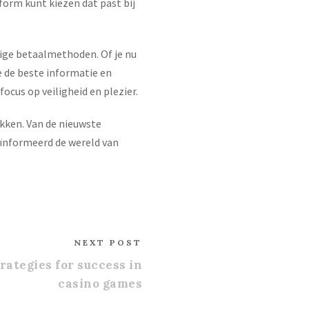
form kunt kiezen dat past bij
ilige betaalmethoden. Of je nu
e de beste informatie en
ocus op veiligheid en plezier.
kken. Van de nieuwste
eïnformeerd de wereld van
NEXT POST
ategies for success in
casino games