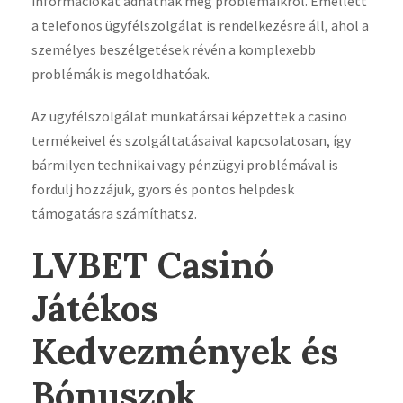
információkat adhatnak meg problémáikról. Emellett
a telefonos ügyfélszolgálat is rendelkezésre áll, ahol a
személyes beszélgetések révén a komplexebb
problémák is megoldhatóak.
Az ügyfélszolgálat munkatársai képzettek a casino
termékeivel és szolgáltatásaival kapcsolatosan, így
bármilyen technikai vagy pénzügyi problémával is
fordulj hozzájuk, gyors és pontos helpdesk
támogatásra számíthatsz.
LVBET Casinó
Játékos
Kedvezmények és
Bónuszok