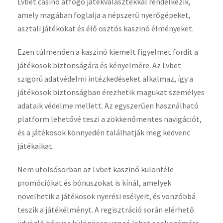
Lvbet casino átfogó játékválasztékkal rendelkezik,
amely magában foglalja a népszerű nyerőgépeket,
asztali játékokat és élő osztós kaszinó élményeket.
Ezen túlmenően a kaszinó kiemelt figyelmet fordít a
játékosok biztonságára és kényelmére. Az Lvbet
szigorú adatvédelmi intézkedéseket alkalmaz, így a
játékosok biztonságban érezhetik magukat személyes
adataik védelme mellett. Az egyszerűen használható
platform lehetővé teszi a zökkenőmentes navigációt,
és a játékosok könnyedén találhatják meg kedvenc
játékaikat.
Nem utolsósorban az Lvbet kaszinó különféle
promóciókat és bónuszokat is kínál, amelyek
növelhetik a játékosok nyerési esélyeit, és vonzóbbá
teszik a játékélményt. A regisztráció során elérhető