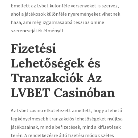
Emellett az Lvbet különféle versenyeket is szervez,
ahol a játékosok különféle nyereményeket vihetnek
haza, ami még izgalmasabbá teszi az online
szerencsejáték élményét.
Fizetési
Lehetőségek és
Tranzakciók Az
LVBET Casinóban
Az Lvbet casino elkötelezett amellett, hogy a lehető
legkényelmesebb tranzakciós lehetőségeket nyújtsa
játékosainak, mind a befizetések, mind a kifizetések
terén. A rendelkezésre álló fizetési módok széles