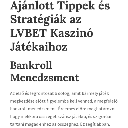
Ajánlott Tippek és
Stratégiák az
LVBET Kaszinó
Játékaihoz
Bankroll
Menedzsment
Az első és legfontosabb dolog, amit bármely játék
megkezdése előtt figyelembe kell venned, a megfelelő
bankroll menedzsment. Érdemes előre meghatározni,
hogy mekkora összeget szánsz játékra, és szigorúan
tartani magad ehhez az összeghez. Ez segít abban,