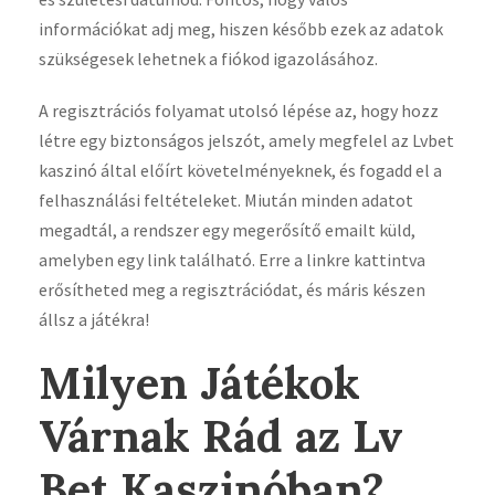
információkat adj meg, hiszen később ezek az adatok
szükségesek lehetnek a fiókod igazolásához.
A regisztrációs folyamat utolsó lépése az, hogy hozz
létre egy biztonságos jelszót, amely megfelel az Lvbet
kaszinó által előírt követelményeknek, és fogadd el a
felhasználási feltételeket. Miután minden adatot
megadtál, a rendszer egy megerősítő emailt küld,
amelyben egy link található. Erre a linkre kattintva
erősítheted meg a regisztrációdat, és máris készen
állsz a játékra!
Milyen Játékok
Várnak Rád az Lv
Bet Kaszinóban?