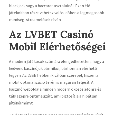
blackjack vagy a baccarat asztalainál. Ezen élő
játékokban részt vehetsz valós időben a legmagasabb
minőségi streamelések révén.
Az LVBET Casinó
Mobil Elérhetőségei
A modern játékosok számára elengedhetetlen, hogy a
kedvenc kaszinójuk bármikor, bárhonnan elérhető
legyen. Az LVBET ebben kiválóan szerepel, hiszen a
mobil optimalizáció terén is magasan teljesít. A
kaszinó weboldala minden modern okostelefonra és
táblagépre optimalizált, ami biztosítja a hibátlan
játékélményt.