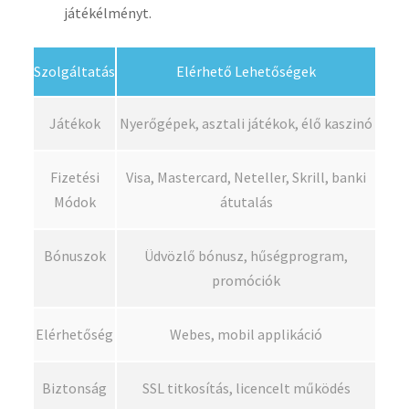
játékélményt.
Szolgáltatás
Elérhető Lehetőségek
Játékok
Nyerőgépek, asztali játékok, élő kaszinó
Fizetési
Visa, Mastercard, Neteller, Skrill, banki
Módok
átutalás
Bónuszok
Üdvözlő bónusz, hűségprogram,
promóciók
Elérhetőség
Webes, mobil applikáció
Biztonság
SSL titkosítás, licencelt működés