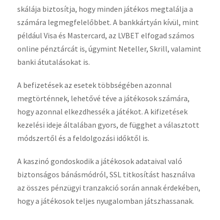
skálája biztosítja, hogy minden játékos megtalálja a
számára legmegfelelőbbet. A bankkártyán kívül, mint
például Visa és Mastercard, az LVBET elfogad számos
online pénztárcát is, úgymint Neteller, Skrill, valamint
banki átutalásokat is.
A befizetések az esetek többségében azonnal
megtörténnek, lehetővé téve a játékosok számára,
hogy azonnal elkezdhessék a játékot. A kifizetések
kezelési ideje általában gyors, de függhet a választott
módszertől és a feldolgozási időktől is.
A kaszinó gondoskodik a játékosok adataival való
biztonságos bánásmódról, SSL titkosítást használva
az összes pénzügyi tranzakció során annak érdekében,
hogy a játékosok teljes nyugalomban játszhassanak.