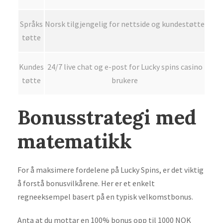
Språks
Norsk tilgjengelig for nettside og kundestøtte
tøtte
Kundes
24/7 live chat og e-post for Lucky spins casino
tøtte
brukere
Bonusstrategi med
matematikk
For å maksimere fordelene på Lucky Spins, er det viktig
å forstå bonusvilkårene. Her er et enkelt
regneeksempel basert på en typisk velkomstbonus.
Anta at du mottar en 100% bonus opp til 1000 NOK