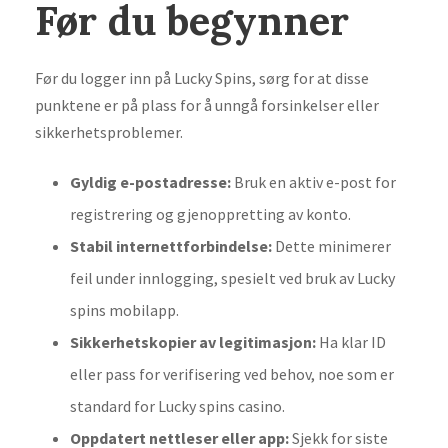
Før du begynner
Før du logger inn på Lucky Spins, sørg for at disse
punktene er på plass for å unngå forsinkelser eller
sikkerhetsproblemer.
Gyldig e-postadresse:
Bruk en aktiv e-post for
registrering og gjenoppretting av konto.
Stabil internettforbindelse:
Dette minimerer
feil under innlogging, spesielt ved bruk av Lucky
spins mobilapp.
Sikkerhetskopier av legitimasjon:
Ha klar ID
eller pass for verifisering ved behov, noe som er
standard for Lucky spins casino.
Oppdatert nettleser eller app:
Sjekk for siste