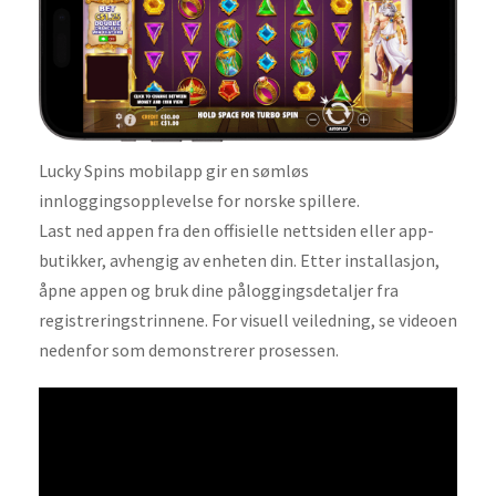
Lucky Spins mobilapp gir en sømløs
innloggingsopplevelse for norske spillere.
Last ned appen fra den offisielle nettsiden eller app-
butikker, avhengig av enheten din. Etter installasjon,
åpne appen og bruk dine påloggingsdetaljer fra
registreringstrinnene. For visuell veiledning, se videoen
nedenfor som demonstrerer prosessen.