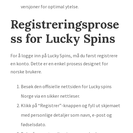
versjoner for optimal ytelse.
Registreringsprose
ss for Lucky Spins
For å logge inn på Lucky Spins, må du først registrere
en konto. Dette er en enkel prosess designet for
norske brukere.
Besøk den offisielle nettsiden for Lucky spins
Norge via en sikker nettleser.
Klikk på “Registrer”-knappen og fyll ut skjemaet
med personlige detaljer som navn, e-post og
fødselsdato.