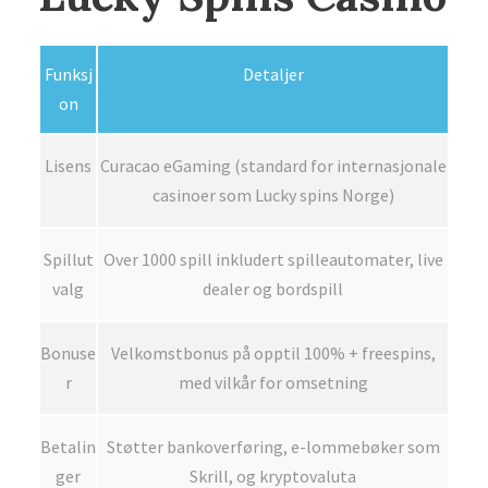
Funksj
Detaljer
on
Lisens
Curacao eGaming (standard for internasjonale
casinоer som Lucky spins Norge)
Spillut
Over 1000 spill inkludert spilleautomater, live
valg
dealer og bordspill
Bonuse
Velkomstbonus på opptil 100% + freespins,
r
med vilkår for omsetning
Betalin
Støtter bankoverføring, e-lommebøker som
ger
Skrill, og kryptovaluta