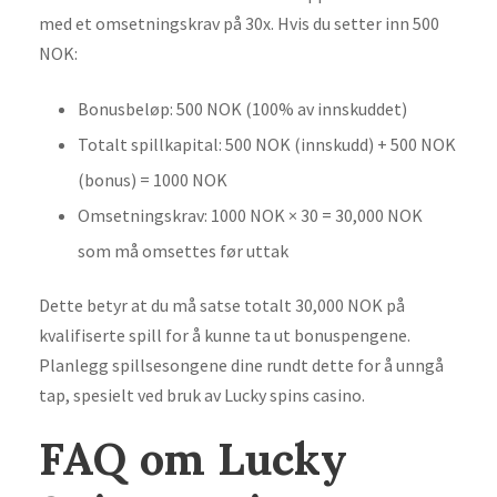
med et omsetningskrav på 30x. Hvis du setter inn 500
NOK:
Bonusbeløp: 500 NOK (100% av innskuddet)
Totalt spillkapital: 500 NOK (innskudd) + 500 NOK
(bonus) = 1000 NOK
Omsetningskrav: 1000 NOK × 30 = 30,000 NOK
som må omsettes før uttak
Dette betyr at du må satse totalt 30,000 NOK på
kvalifiserte spill for å kunne ta ut bonuspengene.
Planlegg spillsesongene dine rundt dette for å unngå
tap, spesielt ved bruk av Lucky spins casino.
FAQ om Lucky