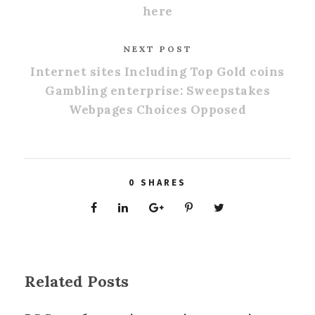
here
NEXT POST
Internet sites Including Top Gold coins
Gambling enterprise: Sweepstakes
Webpages Choices Opposed
0
SHARES
Related Posts