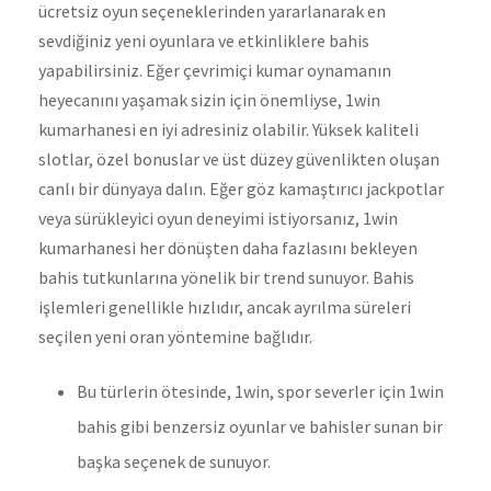
ücretsiz oyun seçeneklerinden yararlanarak en
sevdiğiniz yeni oyunlara ve etkinliklere bahis
yapabilirsiniz. Eğer çevrimiçi kumar oynamanın
heyecanını yaşamak sizin için önemliyse, 1win
kumarhanesi en iyi adresiniz olabilir. Yüksek kaliteli
slotlar, özel bonuslar ve üst düzey güvenlikten oluşan
canlı bir dünyaya dalın. Eğer göz kamaştırıcı jackpotlar
veya sürükleyici oyun deneyimi istiyorsanız, 1win
kumarhanesi her dönüşten daha fazlasını bekleyen
bahis tutkunlarına yönelik bir trend sunuyor. Bahis
işlemleri genellikle hızlıdır, ancak ayrılma süreleri
seçilen yeni oran yöntemine bağlıdır.
Bu türlerin ötesinde, 1win, spor severler için 1win
bahis gibi benzersiz oyunlar ve bahisler sunan bir
başka seçenek de sunuyor.