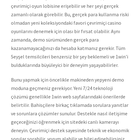
çevrimiçi oyun lobisine erişebilir ve her şeyi gerçek
zamanlı olarak görebilir. Bu, gerçek para kullanma riski
olmadan yeni koleksiyondaki favori çevrimiçi casino
oyunlarını denemek için olası bir fırsat olabilir. Aynı
zamanda, demo sürümünden gerçek para
kazanamayacağınızı da hesaba katmanız gerekir. Tüm
Seyşel temsilcileri benzersiz bir şey beklemeli ve 1win'i
bulduklarında büyüleyici bir deneyim yaşayabilirler.
Bunu yapmak için öncelikle makineden yepyeni demo
moduna geçmeniz gerekiyor. Yeni 7/24 teknoloji
çözümü genellikle 1win web sayfalarındaki önerilerde
belirtilir. Bahisçilere birkaç tıklamada sorulara yanıtlar
ve sorunlara çözümler sunulur. Destekle nasıl iletişime
geçeceğinizi öğrenmek için sitedeki canlı kamerayı
deneyin. Çevrimiçi destek sayesinde teknik ve ekonomik
sorular sorabilir, yorum alabilir ve bilgi edinebilirsiniz.