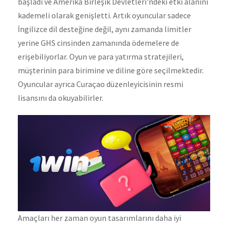
başladı ve Amerika Birleşik Devletleri'ndeki etki alanını
kademeli olarak genişletti. Artık oyuncular sadece
İngilizce dil desteğine değil, aynı zamanda limitler
yerine GHS cinsinden zamanında ödemelere de
erişebiliyorlar. Oyun ve para yatırma stratejileri,
müşterinin para birimine ve diline göre seçilmektedir.
Oyuncular ayrıca Curaçao düzenleyicisinin resmi
lisansını da okuyabilirler.
Amaçları her zaman oyun tasarımlarını daha iyi