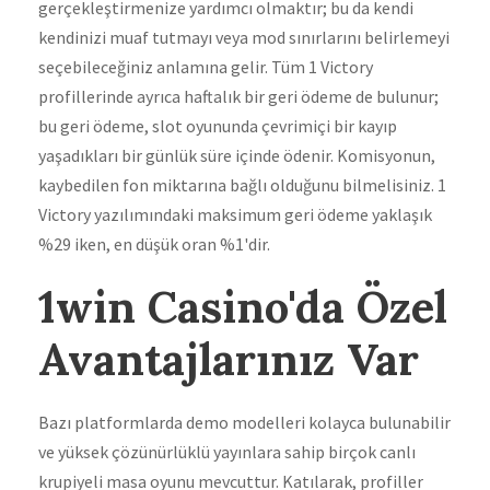
gerçekleştirmenize yardımcı olmaktır; bu da kendi
kendinizi muaf tutmayı veya mod sınırlarını belirlemeyi
seçebileceğiniz anlamına gelir. Tüm 1 Victory
profillerinde ayrıca haftalık bir geri ödeme de bulunur;
bu geri ödeme, slot oyununda çevrimiçi bir kayıp
yaşadıkları bir günlük süre içinde ödenir. Komisyonun,
kaybedilen fon miktarına bağlı olduğunu bilmelisiniz. 1
Victory yazılımındaki maksimum geri ödeme yaklaşık
%29 iken, en düşük oran %1'dir.
1win Casino'da Özel
Avantajlarınız Var
Bazı platformlarda demo modelleri kolayca bulunabilir
ve yüksek çözünürlüklü yayınlara sahip birçok canlı
krupiyeli masa oyunu mevcuttur. Katılarak, profiller