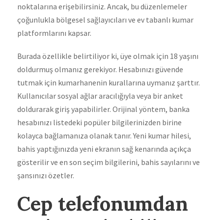
noktalarına erişebilirsiniz. Ancak, bu düzenlemeler
çoğunlukla bölgesel sağlayıcıları ve ev tabanlı kumar
platformlarını kapsar.
Burada özellikle belirtiliyor ki, üye olmak için 18 yaşını
doldurmuş olmanız gerekiyor. Hesabınızı güvende
tutmak için kumarhanenin kurallarına uymanız şarttır.
Kullanıcılar sosyal ağlar aracılığıyla veya bir anket
doldurarak giriş yapabilirler. Orijinal yöntem, banka
hesabınızı listedeki popüler bilgilerinizden birine
kolayca bağlamanıza olanak tanır. Yeni kumar hilesi,
bahis yaptığınızda yeni ekranın sağ kenarında açıkça
gösterilir ve en son seçim bilgilerini, bahis sayılarını ve
şansınızı özetler.
Cep telefonumdan