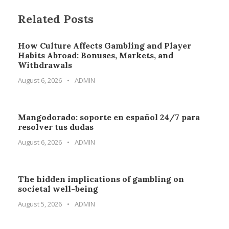
Related Posts
How Culture Affects Gambling and Player
Habits Abroad: Bonuses, Markets, and
Withdrawals
August 6, 2026
•
ADMIN
Mangodorado: soporte en español 24/7 para
resolver tus dudas
August 6, 2026
•
ADMIN
The hidden implications of gambling on
societal well-being
August 5, 2026
•
ADMIN