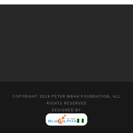
COPYRIGHT 2024 PETER MBAH FOUNDATION, ALL
RIGHTS RESERVED
DESIGNED BY