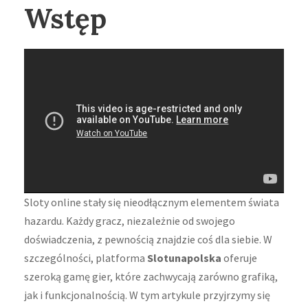
Wstęp
Sloty online stały się nieodłącznym elementem świata
hazardu. Każdy gracz, niezależnie od swojego
doświadczenia, z pewnością znajdzie coś dla siebie. W
szczególności, platforma
Slotunapolska
oferuje
szeroką gamę gier, które zachwycają zarówno grafiką,
jak i funkcjonalnością. W tym artykule przyjrzymy się