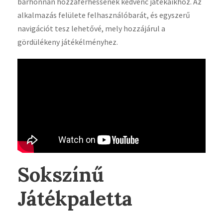
bárhonnan hozzáférhessenek kedvenc játékaikhoz. Az
alkalmazás felülete felhasználóbarát, és egyszerű
navigációt tesz lehetővé, mely hozzájárul a
gördülékeny játékélményhez.
Sokszínű
Játékpaletta