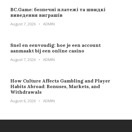
BC.Game: безпечні платежі та швидкі
виведення виграшів
August 7, 2026
•
ADMIN
Snel en eenvoudig: hoe je een account
aanmaakt bij een online casino
August 7, 2026
•
ADMIN
How Culture Affects Gambling and Player
Habits Abroad: Bonuses, Markets, and
Withdrawals
August 6, 2026
•
ADMIN