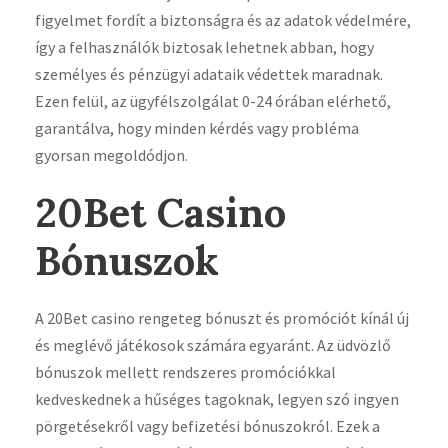
figyelmet fordít a biztonságra és az adatok védelmére,
így a felhasználók biztosak lehetnek abban, hogy
személyes és pénzügyi adataik védettek maradnak.
Ezen felül, az ügyfélszolgálat 0-24 órában elérhető,
garantálva, hogy minden kérdés vagy probléma
gyorsan megoldódjon.
20Bet Casino
Bónuszok
A 20Bet casino rengeteg bónuszt és promóciót kínál új
és meglévő játékosok számára egyaránt. Az üdvözlő
bónuszok mellett rendszeres promóciókkal
kedveskednek a hűséges tagoknak, legyen szó ingyen
pörgetésekről vagy befizetési bónuszokról. Ezek a