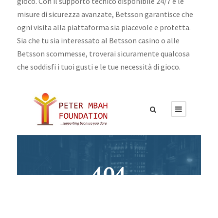
gioco. Con il supporto tecnico disponibile 24/7 e le
misure di sicurezza avanzate, Betsson garantisce che
ogni visita alla piattaforma sia piacevole e protetta.
Sia che tu sia interessato al Betsson casino o alle
Betsson scommesse, troverai sicuramente qualcosa
che soddisfi i tuoi gusti e le tue necessità di gioco.