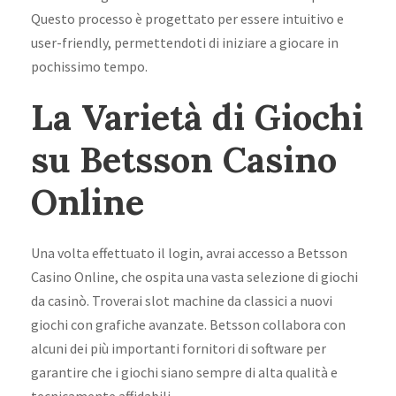
Questo processo è progettato per essere intuitivo e
user-friendly, permettendoti di iniziare a giocare in
pochissimo tempo.
La Varietà di Giochi
su Betsson Casino
Online
Una volta effettuato il login, avrai accesso a Betsson
Casino Online, che ospita una vasta selezione di giochi
da casinò. Troverai slot machine da classici a nuovi
giochi con grafiche avanzate. Betsson collabora con
alcuni dei più importanti fornitori di software per
garantire che i giochi siano sempre di alta qualità e