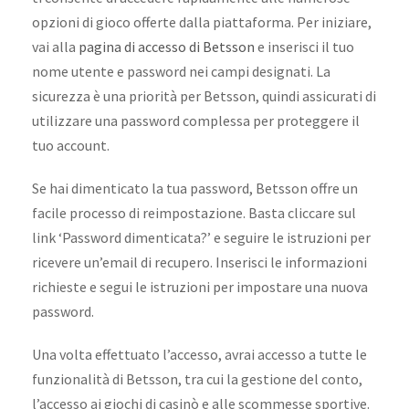
opzioni di gioco offerte dalla piattaforma. Per iniziare,
vai alla
pagina di accesso di Betsson
e inserisci il tuo
nome utente e password nei campi designati. La
sicurezza è una priorità per Betsson, quindi assicurati di
utilizzare una password complessa per proteggere il
tuo account.
Se hai dimenticato la tua password, Betsson offre un
facile processo di reimpostazione. Basta cliccare sul
link ‘Password dimenticata?’ e seguire le istruzioni per
ricevere un’email di recupero. Inserisci le informazioni
richieste e segui le istruzioni per impostare una nuova
password.
Una volta effettuato l’accesso, avrai accesso a tutte le
funzionalità di Betsson, tra cui la gestione del conto,
l’accesso ai giochi di casinò e alle scommesse sportive.