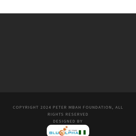
COPYRIGHT 2024 PETER MBAH FOUNDATION, ALL
RIGHTS RESERVED
DESIGNED BY