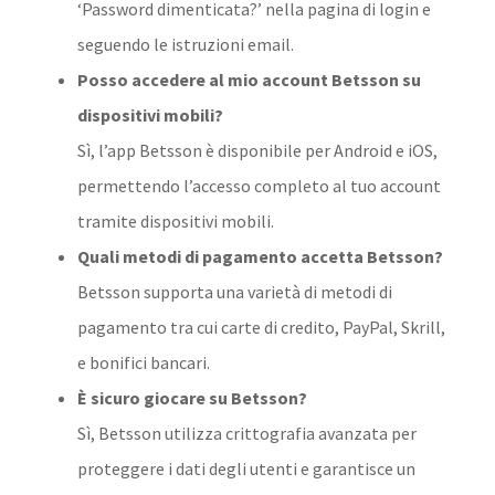
‘Password dimenticata?’ nella pagina di login e
seguendo le istruzioni email.
Posso accedere al mio account Betsson su
dispositivi mobili?
Sì, l’app Betsson è disponibile per Android e iOS,
permettendo l’accesso completo al tuo account
tramite dispositivi mobili.
Quali metodi di pagamento accetta Betsson?
Betsson supporta una varietà di metodi di
pagamento tra cui carte di credito, PayPal, Skrill,
e bonifici bancari.
È sicuro giocare su Betsson?
Sì, Betsson utilizza crittografia avanzata per
proteggere i dati degli utenti e garantisce un