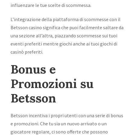
influenzare le tue scelte di scommessa.
L’integrazione della piattaforma di scommesse con il
Betsson casino significa che puoi facilmente saltare da
una sezione all’altra, piazzando scommesse sui tuoi
eventi preferiti mentre giochi anche ai tuoi giochi di
casinò preferiti.
Bonus e
Promozioni su
Betsson
Betsson incentiva i propri utenti con una serie di bonus
e promozioni. Che tu sia un nuovo arrivato o un
giocatore regolare, ci sono offerte che possono