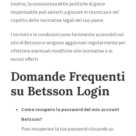
Inoltre, la conoscenza delle politiche di gioco
responsabile può aiutarti a giocare in sicurezza e nel
rispetto delle normative legali del tuo paese.
I termini e le condizioni sono facilmente accessibili sul
sito di Betsson e vengono aggiornati regolarmente per
riflettere eventuali modifiche alle normative o ai
servizi offerti.
Domande Frequenti
su Betsson Login
Come recupero la password del mio account
Betsson?
Puoi recuperare la tua password cliccando su