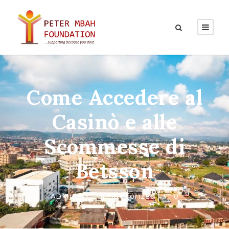
Come Accedere al
Casinò e alle
Scommesse di
Betsson
ADMIN
•
Uncategorized
•
0