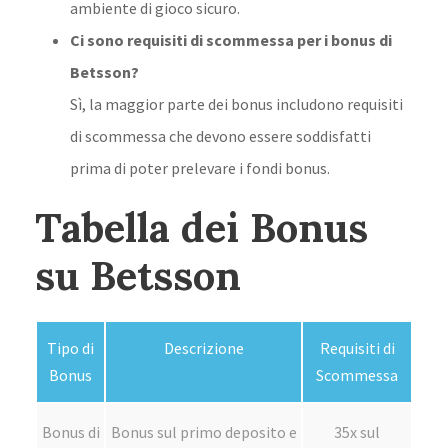
ambiente di gioco sicuro.
Ci sono requisiti di scommessa per i bonus di
Betsson?
Sì, la maggior parte dei bonus includono requisiti
di scommessa che devono essere soddisfatti
prima di poter prelevare i fondi bonus.
Tabella dei Bonus
su Betsson
Tipo di
Descrizione
Requisiti di
Bonus
Scommessa
Bonus di
Bonus sul primo deposito e
35x sul