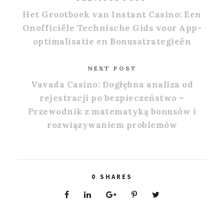
Het Grootboek van Instant Casino: Een
Onofficiële Technische Gids voor App-
optimalisatie en Bonusstrategieën
NEXT POST
Vavada Casino: Dogłębna analiza od
rejestracji po bezpieczeństwo –
Przewodnik z matematyką bonusów i
rozwiązywaniem problemów
0
SHARES