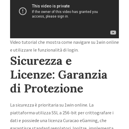
Video tutorial che mostra come navigare su 1win online
e utilizzare le funzionalità di login.
Sicurezza e
Licenze: Garanzia
di Protezione
La sicurezza è prioritaria su 1win online. La
piattaforma utilizza SSL a 256-bit per crittografare i
dati e possiede una licenza Curacao eGaming, che
garantisce standard regolatori. Inoltre, implementa