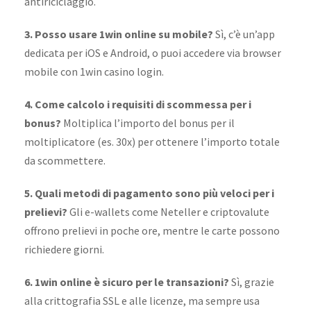
antiriciclaggio.
3. Posso usare 1win online su mobile?
Sì, c’è un’app
dedicata per iOS e Android, o puoi accedere via browser
mobile con 1win casino login.
4. Come calcolo i requisiti di scommessa per i
bonus?
Moltiplica l’importo del bonus per il
moltiplicatore (es. 30x) per ottenere l’importo totale
da scommettere.
5. Quali metodi di pagamento sono più veloci per i
prelievi?
Gli e-wallets come Neteller e criptovalute
offrono prelievi in poche ore, mentre le carte possono
richiedere giorni.
6. 1win online è sicuro per le transazioni?
Sì, grazie
alla crittografia SSL e alle licenze, ma sempre usa