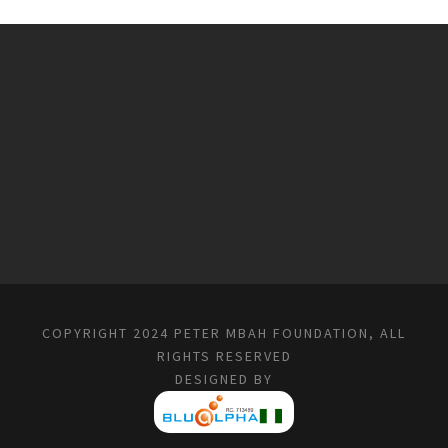
COPYRIGHT 2024 PETER MBAH FOUNDATION, ALL
RIGHTS RESERVED
DESIGNED BY