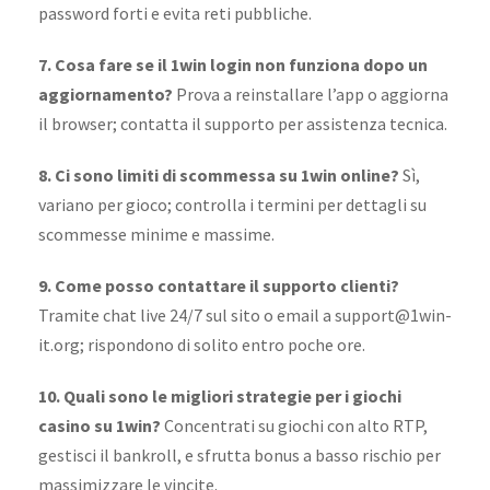
password forti e evita reti pubbliche.
7. Cosa fare se il 1win login non funziona dopo un
aggiornamento?
Prova a reinstallare l’app o aggiorna
il browser; contatta il supporto per assistenza tecnica.
8. Ci sono limiti di scommessa su 1win online?
Sì,
variano per gioco; controlla i termini per dettagli su
scommesse minime e massime.
9. Come posso contattare il supporto clienti?
Tramite chat live 24/7 sul sito o email a support@1win-
it.org; rispondono di solito entro poche ore.
10. Quali sono le migliori strategie per i giochi
casino su 1win?
Concentrati su giochi con alto RTP,
gestisci il bankroll, e sfrutta bonus a basso rischio per
massimizzare le vincite.