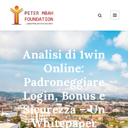
Analisi di 1win
Online:
Padroneggiare
Login, Bonus e
Sicurezza – Un
Whitepaper