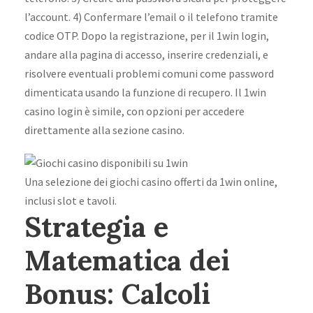
l’account. 4) Confermare l’email o il telefono tramite
codice OTP. Dopo la registrazione, per il 1win login,
andare alla pagina di accesso, inserire credenziali, e
risolvere eventuali problemi comuni come password
dimenticata usando la funzione di recupero. Il 1win
casino login è simile, con opzioni per accedere
direttamente alla sezione casino.
Una selezione dei giochi casino offerti da 1win online,
inclusi slot e tavoli.
Strategia e
Matematica dei
Bonus: Calcoli