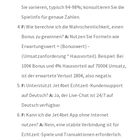
Sie variieren, typisch 94-98%; konsultieren Sie die
Spielinfo für genaue Zahlen.
F:
Wie berechne ich die Wahrscheinlichkeit, einen
Bonus zu gewinnen?
A:
Nutzen Sie Formeln wie
Erwartungswert = (Bonuswert) –
(Umsatzanforderung * Hausvorteil). Beispiel: Bei
100€ Bonus und 4% Hausvorteil auf 7000€ Umsatz,
ist der erwartete Verlust 280€, also negativ.
F:
Unterstützt Jet4bet Echtzeit-Kundensupport
auf Deutsch?
A:
Ja, der Live-Chat ist 24/7 auf
Deutsch verfügbar.
F:
Kann ich die Jet4bet App ohne Internet
nutzen?
A:
Nein, eine stabile Verbindung ist für
Echtzeit-Spiele und Transaktionen erforderlich.