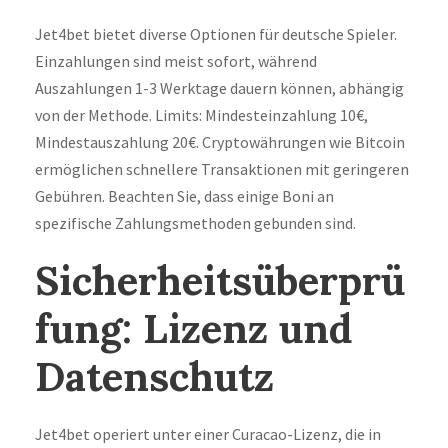
Jet4bet bietet diverse Optionen für deutsche Spieler.
Einzahlungen sind meist sofort, während
Auszahlungen 1-3 Werktage dauern können, abhängig
von der Methode. Limits: Mindesteinzahlung 10€,
Mindestauszahlung 20€. Cryptowährungen wie Bitcoin
ermöglichen schnellere Transaktionen mit geringeren
Gebühren. Beachten Sie, dass einige Boni an
spezifische Zahlungsmethoden gebunden sind.
Sicherheitsüberprü
fung: Lizenz und
Datenschutz
Jet4bet operiert unter einer Curacao-Lizenz, die in