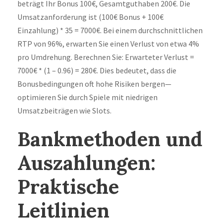
beträgt Ihr Bonus 100€, Gesamtguthaben 200€. Die
Umsatzanforderung ist (100€ Bonus + 100€
Einzahlung) * 35 = 7000€. Bei einem durchschnittlichen
RTP von 96%, erwarten Sie einen Verlust von etwa 4%
pro Umdrehung. Berechnen Sie: Erwarteter Verlust =
7000€ * (1 – 0.96) = 280€. Dies bedeutet, dass die
Bonusbedingungen oft hohe Risiken bergen—
optimieren Sie durch Spiele mit niedrigen
Umsatzbeiträgen wie Slots.
Bankmethoden und
Auszahlungen:
Praktische
Leitlinien