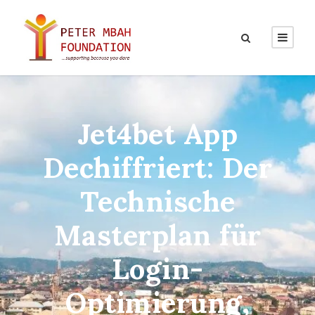
Jet4bet App
Dechiffriert: Der
Technische
Masterplan für
Login-
Optimierung,