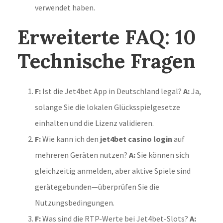
verwendet haben.
Erweiterte FAQ: 10
Technische Fragen
F:
Ist die Jet4bet App in Deutschland legal?
A:
Ja,
solange Sie die lokalen Glücksspielgesetze
einhalten und die Lizenz validieren.
F:
Wie kann ich den
jet4bet casino login
auf
mehreren Geräten nutzen?
A:
Sie können sich
gleichzeitig anmelden, aber aktive Spiele sind
gerätegebunden—überprüfen Sie die
Nutzungsbedingungen.
F:
Was sind die RTP-Werte bei Jet4bet-Slots?
A: