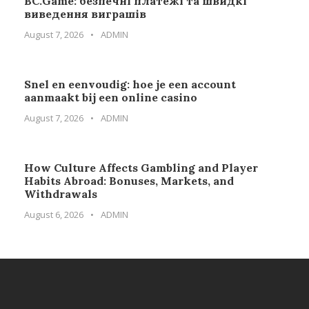
BC.Game: безпечні платежі та швидкі
виведення виграшів
August 7, 2026
•
ADMIN
Snel en eenvoudig: hoe je een account
aanmaakt bij een online casino
August 7, 2026
•
ADMIN
How Culture Affects Gambling and Player
Habits Abroad: Bonuses, Markets, and
Withdrawals
August 6, 2026
•
ADMIN