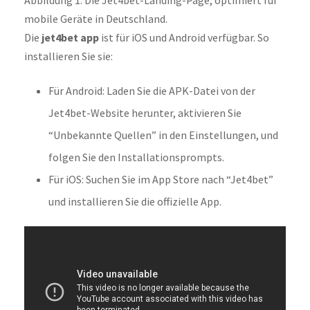
mobile Geräte in Deutschland.
Die
jet4bet app
ist für iOS und Android verfügbar. So
installieren Sie sie:
Für Android: Laden Sie die APK-Datei von der
Jet4bet-Website herunter, aktivieren Sie
“Unbekannte Quellen” in den Einstellungen, und
folgen Sie den Installationsprompts.
Für iOS: Suchen Sie im App Store nach “Jet4bet”
und installieren Sie die offizielle App.