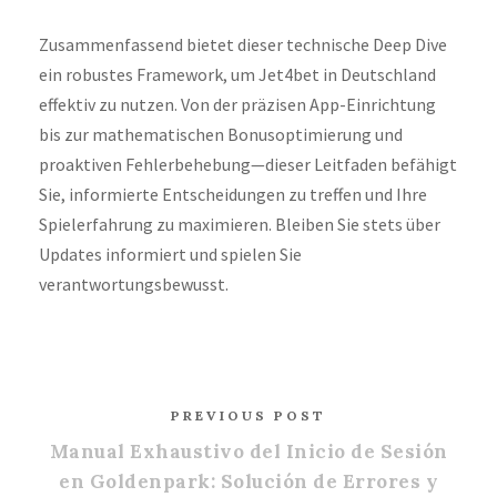
Zusammenfassend bietet dieser technische Deep Dive
ein robustes Framework, um Jet4bet in Deutschland
effektiv zu nutzen. Von der präzisen App-Einrichtung
bis zur mathematischen Bonusoptimierung und
proaktiven Fehlerbehebung—dieser Leitfaden befähigt
Sie, informierte Entscheidungen zu treffen und Ihre
Spielerfahrung zu maximieren. Bleiben Sie stets über
Updates informiert und spielen Sie
verantwortungsbewusst.
PREVIOUS POST
Manual Exhaustivo del Inicio de Sesión
en Goldenpark: Solución de Errores y