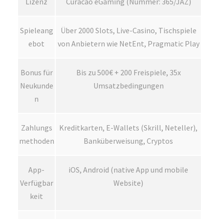
Lizenz
Curacao eGaming (Nummer: 365/JAZ)
Spieleang
Über 2000 Slots, Live-Casino, Tischspiele
ebot
von Anbietern wie NetEnt, Pragmatic Play
Bonus für
Bis zu 500€ + 200 Freispiele, 35x
Neukunde
Umsatzbedingungen
n
Zahlungs
Kreditkarten, E-Wallets (Skrill, Neteller),
methoden
Banküberweisung, Cryptos
App-
iOS, Android (native App und mobile
Verfügbar
Website)
keit