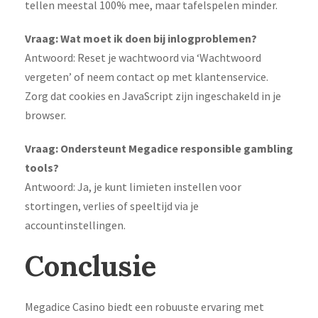
tellen meestal 100% mee, maar tafelspelen minder.
Vraag: Wat moet ik doen bij inlogproblemen?
Antwoord: Reset je wachtwoord via ‘Wachtwoord
vergeten’ of neem contact op met klantenservice.
Zorg dat cookies en JavaScript zijn ingeschakeld in je
browser.
Vraag: Ondersteunt Megadice responsible gambling
tools?
Antwoord: Ja, je kunt limieten instellen voor
stortingen, verlies of speeltijd via je
accountinstellingen.
Conclusie
Megadice Casino biedt een robuuste ervaring met