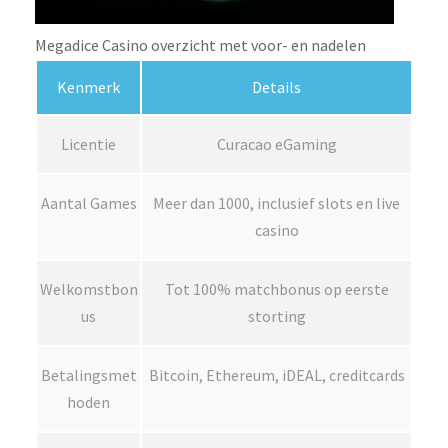
Megadice Casino overzicht met voor- en nadelen
Kenmerk
Details
Licentie
Curacao eGaming
Aantal Games
Meer dan 1000, inclusief slots en live
casino
Welkomstbon
Tot 100% matchbonus op eerste
us
storting
Betalingsmet
Bitcoin, Ethereum, iDEAL, creditcards
hoden