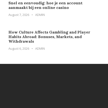
Snel en eenvoudig: hoe je een account
aanmaakt bij een online casino
August 7, 2026
•
ADMIN
How Culture Affects Gambling and Player
Habits Abroad: Bonuses, Markets, and
Withdrawals
August 6, 2026
•
ADMIN