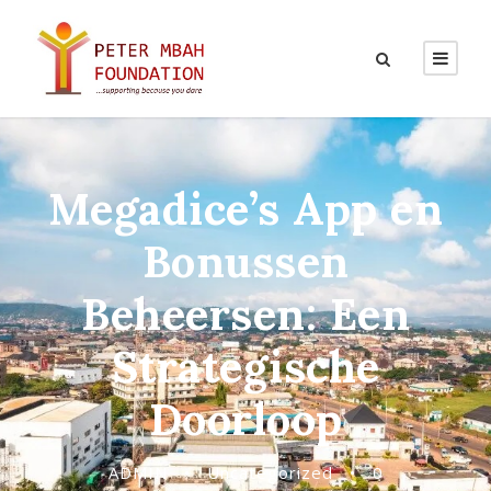
Megadice’s App en
Bonussen
Beheersen: Een
Strategische
Doorloop
ADMIN
•
Uncategorized
•
0