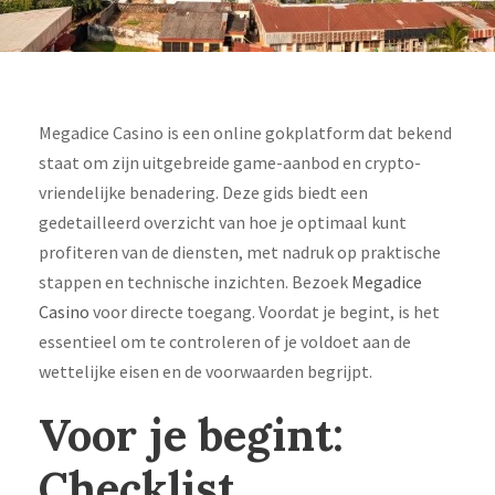
Megadice Casino is een online gokplatform dat bekend
staat om zijn uitgebreide game-aanbod en crypto-
vriendelijke benadering. Deze gids biedt een
gedetailleerd overzicht van hoe je optimaal kunt
profiteren van de diensten, met nadruk op praktische
stappen en technische inzichten. Bezoek
Megadice
Casino
voor directe toegang. Voordat je begint, is het
essentieel om te controleren of je voldoet aan de
wettelijke eisen en de voorwaarden begrijpt.
Voor je begint:
Checklist