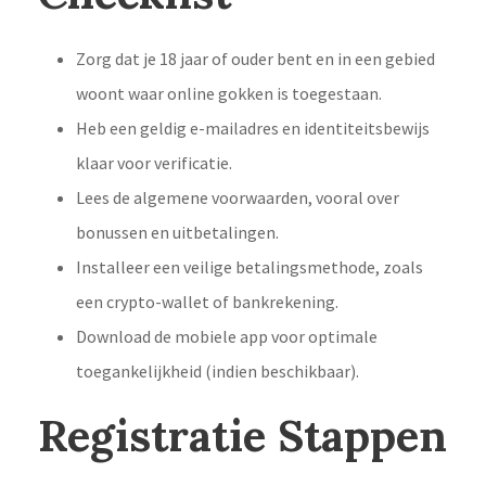
Zorg dat je 18 jaar of ouder bent en in een gebied
woont waar online gokken is toegestaan.
Heb een geldig e-mailadres en identiteitsbewijs
klaar voor verificatie.
Lees de algemene voorwaarden, vooral over
bonussen en uitbetalingen.
Installeer een veilige betalingsmethode, zoals
een crypto-wallet of bankrekening.
Download de mobiele app voor optimale
toegankelijkheid (indien beschikbaar).
Registratie Stappen