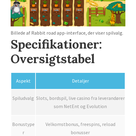
Billede af Rabbit road app-interface, der viser spilvalg.
Specifikationer:
Oversigtstabel
Aspekt
Detaljer
Spiludvalg
Slots, bordspil, live casino fra leverandører
som NetEnt og Evolution
Bonustype
Velkomstbonus, freespins, reload
r
bonusser