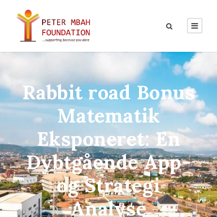
Rabbit road Bonus
Matematik
Eksponeret: En
Dybtgående App-
og Strategi
Analyse