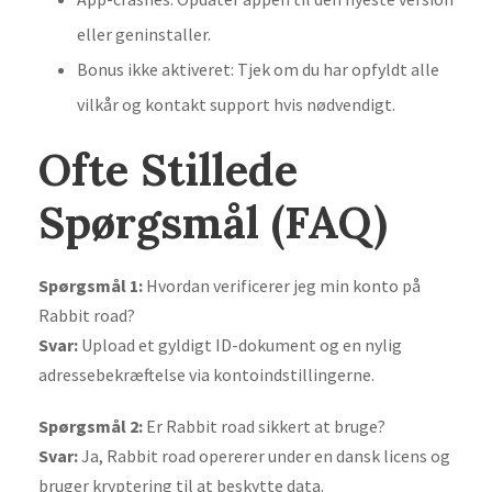
eller geninstaller.
Bonus ikke aktiveret: Tjek om du har opfyldt alle
vilkår og kontakt support hvis nødvendigt.
Ofte Stillede
Spørgsmål (FAQ)
Spørgsmål 1:
Hvordan verificerer jeg min konto på
Rabbit road?
Svar:
Upload et gyldigt ID-dokument og en nylig
adressebekræftelse via kontoindstillingerne.
Spørgsmål 2:
Er Rabbit road sikkert at bruge?
Svar:
Ja, Rabbit road opererer under en dansk licens og
bruger kryptering til at beskytte data.