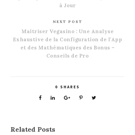
à Jour
NEXT POST
Maîtriser Vegasino : Une Analyse
Exhaustive de la Configuration de l’App
et des Mathématiques des Bonus –
Conseils de Pro
0
SHARES
Related Posts