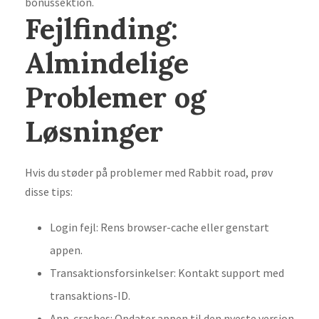
bonussektion.
Fejlfinding:
Almindelige
Problemer og
Løsninger
Hvis du støder på problemer med Rabbit road, prøv
disse tips:
Login fejl: Rens browser-cache eller genstart
appen.
Transaktionsforsinkelser: Kontakt support med
transaktions-ID.
App-crashes: Opdater appen til den nyeste version