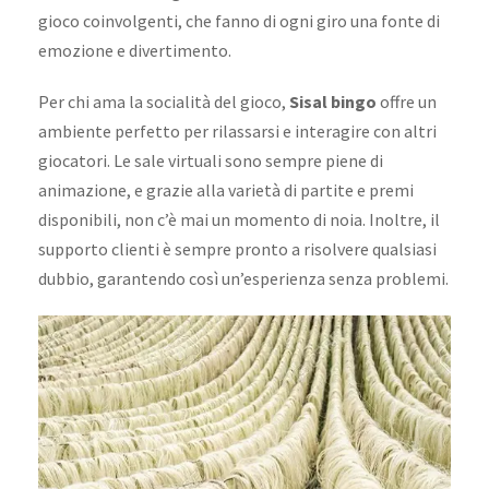
gioco coinvolgenti, che fanno di ogni giro una fonte di
emozione e divertimento.
Per chi ama la socialità del gioco,
Sisal bingo
offre un
ambiente perfetto per rilassarsi e interagire con altri
giocatori. Le sale virtuali sono sempre piene di
animazione, e grazie alla varietà di partite e premi
disponibili, non c’è mai un momento di noia. Inoltre, il
supporto clienti è sempre pronto a risolvere qualsiasi
dubbio, garantendo così un’esperienza senza problemi.