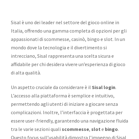
Sisal è uno dei leader nel settore del gioco online in
Italia, offrendo una gamma completa di opzioni per gli
appassionati di scommesse, casinò, bingo e slot. In un
mondo dove la tecnologia e il divertimento si
intrecciano, Sisal rappresenta una scelta sicura e
affidabile per chi desidera vivere un’esperienza di gioco
di alta qualità.
Un aspetto cruciale da considerare è il
Sisal login
.
L’accesso alla piattaforma è semplice e intuitivo,
permettendo agli utenti di iniziare a giocare senza
complicazioni. Inoltre, l’interfaccia è progettata per
essere user-friendly, garantendo una navigazione fluida
tra le varie sezioni quali
scommesse
,
slot
e
bingo
.
Questo focus sull’usabilità dimostra l’impegno di Sisal