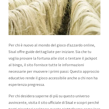
Per chi è nuovo al mondo del gioco d’azzardo online,
Sisal offre guide dettagliate per iniziare. Sia che tu
voglia provare la fortuna alle slot o tentare il jackpot
al bingo, il sito fornisce tutte le informazioni
necessarie per muovere i primi passi. Questo approccio
educativo rende il gioco accessibile anche a chi non ha
esperienza pregressa.
Per chi desidera saperne di più su questo universo
avvincente, visita il sito ufficiale di
Sisal
e scopri perché
tanti giocatori scelgono questa piattaforma come loro